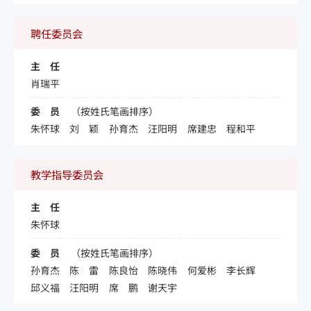
聘任委员会
主 任
肖瑞平
委 员
（按姓氏笔画排序）
朱怀球
刘 颖
孙育杰
汪阳明
席建忠
程和平
教学指导委员会
主 任
朱怀球
委 员
（按姓氏笔画排序）
孙育杰
陈 雷
陈良怡
陈晓伟
何爱彬
李长辉
邱义福
汪阳明
席 鹏
谢天宇