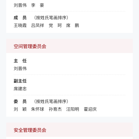
刘晋伟
李 豪
成 员
（按姓氏笔画排序）
王晓霞
吕凤祥
党 珂
席 鹏
空间管理委员会
主 任
刘晋伟
副主任
席建忠
委 员
（按姓氏笔画排序）
刘 颖
朱怀球
孙育杰
汪阳明
霍迎庆
安全管理委员会