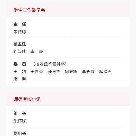
学生工作委员会
主 任
朱怀球
副主任
刘晋伟
李 豪
委 员
（按姓氏笔画排序）
王 婧
王显花
孙育杰
何爱彬
李长辉
席建忠
席 鹏
师德考核小组
组 长
朱怀球
副组长