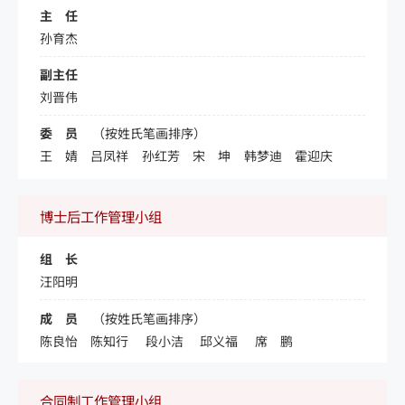
主 任
孙育杰
副主任
刘晋伟
委 员
（按姓氏笔画排序）
王 婧
吕凤祥
孙红芳
宋 坤
韩梦迪
霍迎庆
博士后工作管理小组
组 长
汪阳明
成 员
（按姓氏笔画排序）
陈良怡
陈知行
段小洁
邱义福
席 鹏
合同制工作管理小组