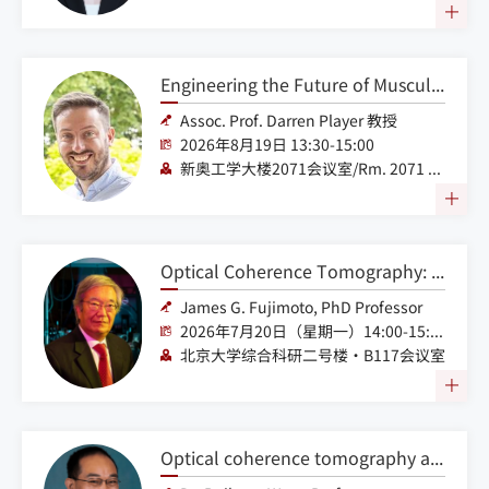
Engineering the Future of Musculoskeletal Health: From Mechanisms of Disease to Regeneration and Rehabilitation
Assoc. Prof. Darren Player 教授
2026年8月19日 13:30-15:00
新奥工学大楼2071会议室/Rm. 2071 ENN Engineering Blvd.
Optical Coherence Tomography: History, Evolution and Future Prospects
James G. Fujimoto, PhD Professor
2026年7月20日（星期一）14:00-15:30
北京大学综合科研二号楼·B117会议室
Optical coherence tomography and OCT angiography: principles and applications