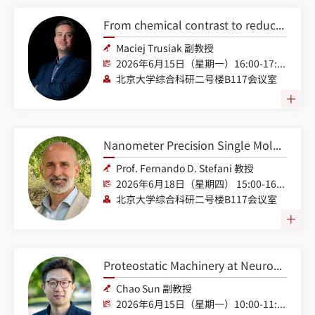
From chemical contrast to reduced scattering: broadband lensless holography on a standard sensor for label-free high-content computational bio-microscopy and tomography
Maciej Trusiak 副教授
2026年6月15日（星期一）16:00-17:00
北京大学综合科研二号楼B117会议室
Nanometer Precision Single Molecule Localization with Raster Scanning Fluorescence Microscopes: Benchmarking RASTMIN, RASTMAX, and RASTED
Prof. Fernando D. Stefani 教授
2026年6月18日（星期四） 15:00-16:30
北京大学综合科研二号楼B117会议室
Proteostatic Machinery at Neuronal Synapses
Chao Sun 副教授
2026年6月15日（星期一）10:00-11:00