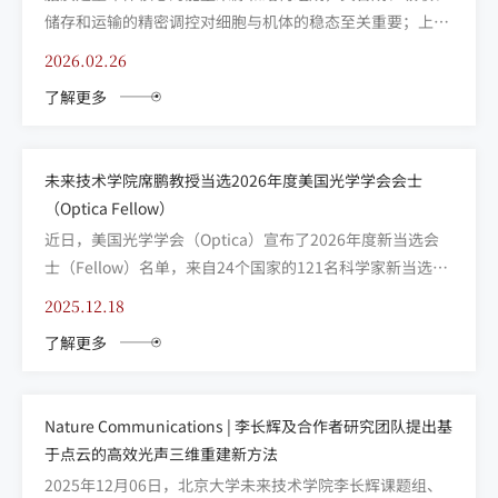
储存和运输的精密调控对细胞与机体的稳态至关重要；上述
过程的失衡，是心血管、神经退行等重大疾病的普遍诱因。
2026.02.26
细胞内质网是脂质合成的核心场所，亦是脂质命运决定的起
了解更多
点。在内质网双层膜中，磷脂合成呈现跨膜不对称性：其初
始合成发生于胞质侧脂层（cytosolic leaflet）...
未来技术学院席鹏教授当选2026年度美国光学学会会士
（Optica Fellow）
近日，美国光学学会（Optica）宣布了2026年度新当选会
士（Fellow）名单，来自24个国家的121名科学家新当选为
美国光学学会会士（Optica Fellow）。未来技术学院席鹏
2025.12.18
教授榜上有名。 席鹏，北京大学未来技术学院博雅特聘教
了解更多
授，美国光学学会会士，国家杰出青年科学基金获得者，科
技部重点研发计划首席科学家。主...
Nature Communications | 李长辉及合作者研究团队提出基
于点云的高效光声三维重建新方法
2025年12月06日，北京大学未来技术学院李长辉课题组、