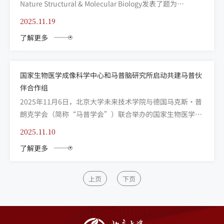
Nature Structural & Molecular Biology发表了题为
《Computational design of a high-precision
2025.11.19
mitochondrial DNA cytosine base editor（高精准线粒体
了解更多
DN...
国家生物医学成像科学中心和马普脑研究所启动共建马普伙
伴合作组
2025年11月6日，北京大学未来技术学院与德国马克斯·普
朗克学会（简称“马普学会”）联合举办的国家生物医学成
像科学中心-马普脑研究所“马普伙伴合作组”（Max
2025.11.10
Planck Partner Group）启动仪式在北京大学综合科研2号
了解更多
楼123会议室举行。 马普学会马普脑研究所（Max Planck
Institute ...
上页
下页