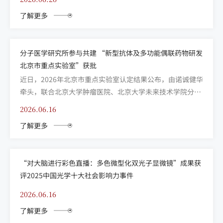
interactions and transcriptome in living cells by e...
了解更多
分子医学研究所参与共建 “新型抗体及多功能偶联药物研发
北京市重点实验室”获批
近日，2026年北京市重点实验室认定结果公布，由诺诚健华
牵头，联合北京大学肿瘤医院、北京大学未来技术学院分子
医学研究所、北京天诚医药共同申报的“新型抗体及多功能
2026.06.16
偶联药物研发北京市重点实验室”正式获批。其中，分子医
了解更多
学研究所深度参与申报与建设，为实验室基础研究能力提供
关键支撑。 习近平总书记指出，基础研究是整个科学体系的
源...
“对大脑进行彩色直播：多色微型化双光子显微镜”成果获
评2025中国光学十大社会影响力事件
2026.06.16
了解更多