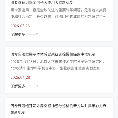
周专课题组揭示可卡因作用大脑新机制
可卡因滥用一直是全球关注的重要科学问题，危害着人类健
康和社会稳定。长久以来，可卡因药物成瘾的机制研究主要
聚焦于神经元及神经环路，而星形胶质细胞，作为大脑中数
2026.05.13
量众多的细胞之一，其在药物成瘾中的作用仍不清楚。星形
了解更多
胶质细胞可分泌胶质递质，参与调控神经突触传导、血管和
递质稳态平衡。但近年来的研究工作证明，星形胶质细胞也
能被神经...
周专实验室揭示本体感觉系统调控慢性痛的中枢机制
2026年4月23日，北京大学未来技术学院分子医学研究所、
北大-清华生命科学联合中心、生物膜国家重点实验室和麦
戈文脑科学研究所周专实验室在Advanced Science发表了
2026.04.28
题为“A central somatic transmission mediates
了解更多
proprioceptive facilitation o...
周专课题组开发外周交感神经分泌检测新方法并揭示心力衰
竭新机制