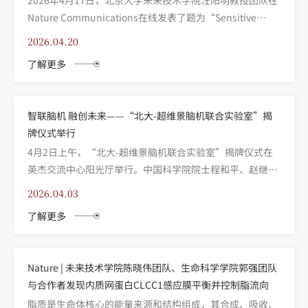
Nature Communications在线发表了题为“Sensitive
monitoring of enhancer and noncoding RNA
2026.04.20
transcription via ribozyme-assisted RNA editing”的研
了解更多
究...
智联脑机 融创未来——“北大-超维景脑机联合实验室”揭
牌仪式举行
4月2日上午，“北大-超维景脑机联合实验室”揭牌仪式在
英杰交流中心阳光厅举行。中国科学院院士程和平、赵继
宗、陆林，校党委书记何光彩，原常务副校长迟惠生，党委
2026.04.03
常委、副校长方方，北京市科委、中关村科技园区管理委员
了解更多
会二级巡视员李志磊，海淀区副区长林航，中关村科学城管
委会相关负责人，北京大学相关院系、职能部门负责人，部
分科研平...
Nature | 未来技术学院陈晓伟团队、生命科学学院郭强团队
与合作者发现内质网蛋白CLCC1感应膜平衡并控制脂流向
脂质是生命体核心的能量来源和结构组成，其合成、吸收、