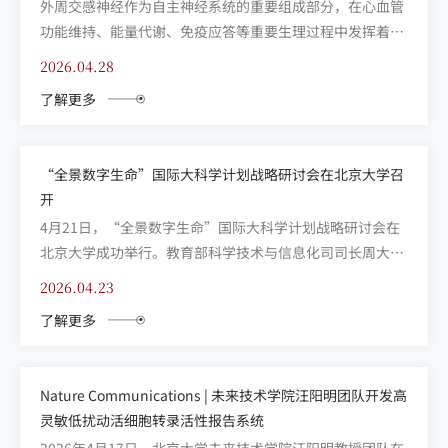
外周交感神经作为自主神经系统的重要组成部分，在心血管
功能维持、能量代谢、免疫应答等重要生理过程中发挥着核
心调控作用。在生理状态下，外周交感神经活性的实时动态
2026.04.28
变化精准编码其核心神经递质-去甲肾上腺素
了解更多
（Norepinephrine, NE）的分泌，从而实现对外周靶器官功
能的动态调控。因此，外周交感神经NE分泌的高时空分辨
检...
“全景数字生命”国际大科学计划战略研讨会在北京大学召
开
4月21日，“全景数字生命”国际大科学计划战略研讨会在
北京大学成功举行。教育部科学技术与信息化司司长周大
旺、副司长邹晖；北京市科学技术委员会、中关村科技园区
2026.04.23
管理委员会党组成员、副主任郭澜涛；海淀区区委副书记，
了解更多
区政府党组书记、区长，中关村科学城党工委副书记
（兼）、中关村科学城管委会主任（兼）许心超；海淀区副
区长，区红十字...
Nature Communications | 未来技术学院汪阳明团队开发高
灵敏低扰动活细胞转录活性报告系统
2026年4月17日，北京大学未来技术学院汪阳明教授团队在