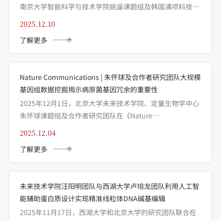
南京大学智能科学与技术学院姚遥课题组及韩国浦项科技大
学Chulhong Kim课题组合作团队在《Nature
2025.12.10
Communications》发表题为 “SlingBAG: point cloud-
了解更多
based iterative algorithm for lar...
Nature Communications | 朱怀球及合作者研究团队大规模
基因组数据挖掘揭示病原菌基因冗余的重要性
2025年12月1日，北京大学未来技术学院、定量生物学中心
朱怀球课题组及合作者研究团队在《Nature
Communications》发表题为“Deciphering gene
2025.12.04
redundancy in prokaryotic genomes provides
了解更多
evolutionary insights for pa...
未来技术学院汪阳明团队与西湖大学卢培龙团队利用人工智
能辅助蛋白质设计实现精准线粒体DNA碱基编辑
2025年11月17日，西湖大学和北京大学的研究团队联合在