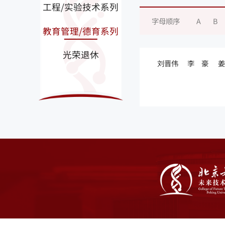
工程/实验技术系列
字母顺序
A
B
教育管理/德育系列
光荣退休
刘晋伟
李 豪