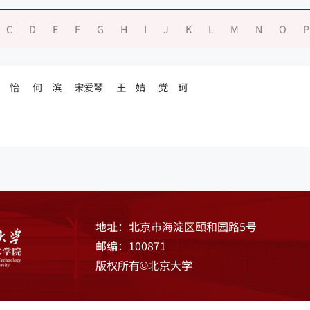
C
D
E
F
G
H
I
J
K
L
M
N
O
P
姜 怡
何 滨
宋爱琴
王 婧
党 珂
地址：北京市海淀区颐和园路5号
邮编：100871
版权所有©北京大学