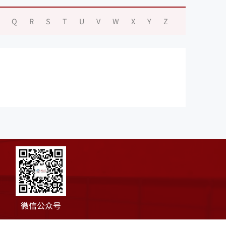
Q
R
S
T
U
V
W
X
Y
Z
微信公众号