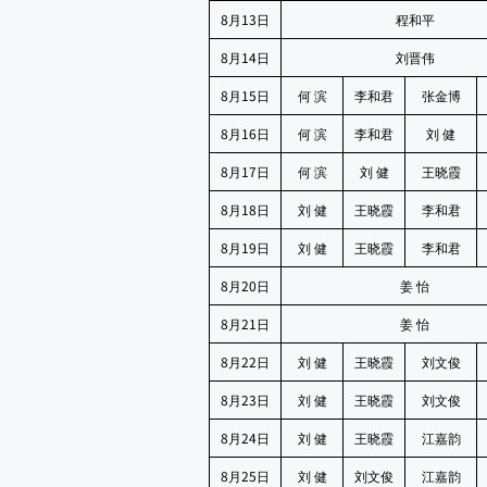
8
13
月
日
程和平
8
14
月
日
刘晋伟
8
15
月
日
何
滨
李和君
张金博
8
16
月
日
何
滨
李和君
刘
健
8
17
月
日
何
滨
刘
健
王晓霞
8
18
月
日
刘
健
王晓霞
李和君
8
19
月
日
刘
健
王晓霞
李和君
8
20
月
日
姜
怡
8
21
月
日
姜
怡
8
22
月
日
刘
健
王晓霞
刘文俊
8
23
月
日
刘
健
王晓霞
刘文俊
8
24
月
日
刘
健
王晓霞
江嘉韵
8
25
月
日
刘
健
刘文俊
江嘉韵