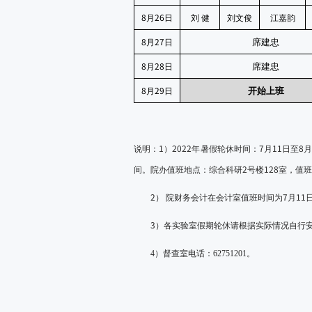
8
26
月
日
刘
健
刘文俊
江嘉韵
8
27
席建忠
月
日
8
28
席建忠
月
日
8
29
开始上班
月
日
1
2022
7
11
8
说明：
）
年暑假轮休时间：
月
日至
2
128
间。院办值班地点：综合科研
号楼
室，值班
2
7
11
）
院财务会计在会计室值班时间为
月
3
）各实验室假期轮休请根据实际情况自行
4
）
督查室电话：62751201。