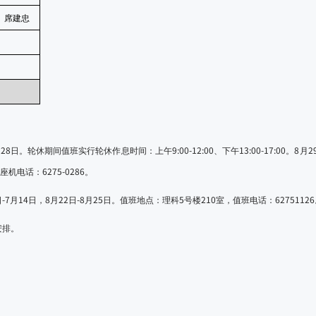
席建忠
28
9:00-12:00
13:00-17:00
8
2
月
日。轮休期间值班实行轮休作息时间：上午
、下午
。
月
6275-0286
座机电话：
。
-7
14
8
22
-8
25
5
210
62751126
日
月
日，
月
日
月
日。值班地点：理科
号楼
室，值班电话：
安排。