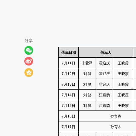
分享
值班日期
值班人
7
11
月
日
宋爱琴
霍迎庆
王晓霞
7
12
月
日
刘
健
霍迎庆
王晓霞
7
13
月
日
刘
健
霍迎庆
王晓霞
7
14
月
日
刘
健
江嘉韵
王晓霞
7
15
月
日
刘
健
江嘉韵
王晓霞
7
16
月
日
孙育杰
7
17
月
日
孙育杰