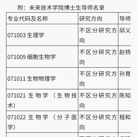
附：未来技术学院博士生导师名录
专业代码及名称
研究方向
导师姓
不区分研究方
邱义福
071003 生理学
向
不区分研究方
赵扬
071009 细胞生物学
向
不区分研究方
孙育杰
071011 生物物理学
向
071021 生物学（生物技
不区分研究方
陈知行
术）
向
071022 生物学（分子医
不区分研究方
程和平
学）
向