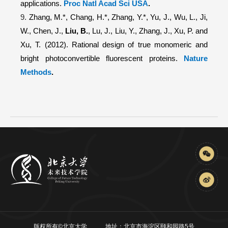
applications.
Proc Natl Acad Sci USA
.
9.
Zhang, M.*, Chang, H.*, Zhang, Y.*, Yu, J., Wu, L., Ji,
W., Chen, J.,
Liu, B.
, Lu, J., Liu, Y., Zhang, J., Xu, P. and
Xu, T. (2012).
Rational design of true monomeric and
bright photoconvertible fluorescent proteins.
Nature
Methods
.
版权所有©北京大学
地址：北京市海淀区颐和园路5号