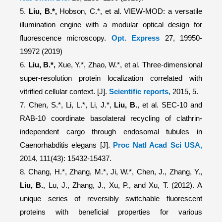
5.
Liu, B.*,
Hobson, C.*, et al.
VIEW-MOD: a versatile
illumination engine with a modular optical design for
fluorescence microscopy.
Opt. Express
27, 19950-
19972 (2019)
6.
Liu, B.*,
Xue, Y.*, Zhao, W.*, et al.
Three-dimensional
super-resolution protein localization correlated with
vitrified cellular context.
[J].
Scientific reports,
2015, 5.
7.
Chen, S.*, Li, L.*, Li, J.*,
Liu, B.
, et al.
SEC-10 and
RAB-10 coordinate basolateral recycling of clathrin-
independent cargo through endosomal tubules in
Caenorhabditis elegans
[J].
Proc Natl Acad Sci USA,
2014, 111(43): 15432-15437.
8.
Chang, H.*, Zhang, M.*, Ji, W.*, Chen, J., Zhang, Y.,
Liu, B.
, Lu, J., Zhang, J., Xu, P., and Xu, T. (2012).
A
unique series of reversibly switchable fluorescent
proteins with beneficial properties for various