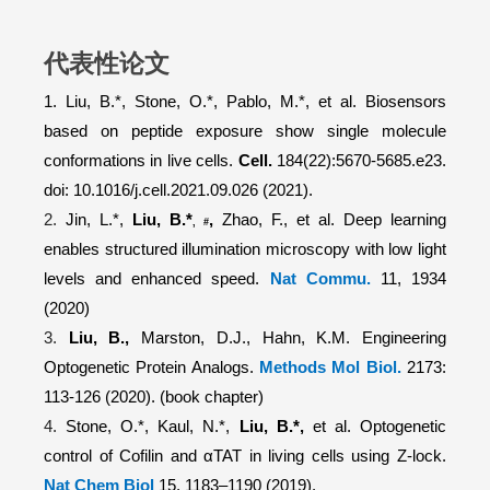
代表性论文
1. Liu, B.*, Stone, O.*, Pablo, M.*, et al.
Biosensors
based on peptide exposure show single molecule
conformations in live cells
.
Cell.
184(22):5670-5685.e23.
doi: 10.1016/j.cell.2021.09.026 (2021).
2.
Jin, L.*,
Liu, B.*
,
Zhao, F., et al.
Deep learning
,
#
enables structured illumination microscopy with low light
levels and enhanced speed.
Nat Commu.
11, 1934
(2020)
3.
Liu, B.,
Marston, D.J., Hahn, K.M.
Engineering
Optogenetic Protein Analogs.
Methods Mol Biol.
2173:
113-126 (2020). (book chapter)
4.
Stone, O.*, Kaul, N.*,
Liu, B.*,
et al.
Optogenetic
control of Cofilin and αTAT in living cells using Z-lock.
Nat Chem Biol
15, 1183–1190 (2019).